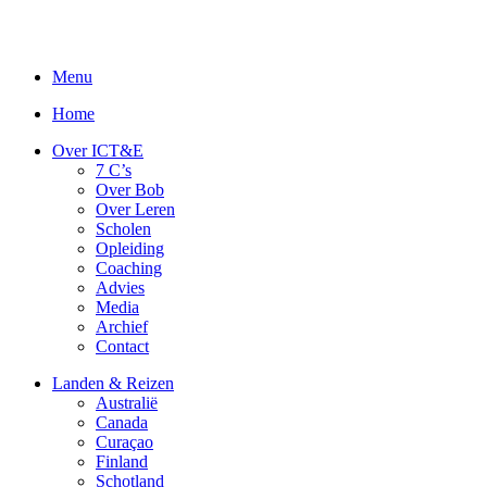
Menu
Home
Over ICT&E
7 C’s
Over Bob
Over Leren
Scholen
Opleiding
Coaching
Advies
Media
Archief
Contact
Landen & Reizen
Australië
Canada
Curaçao
Finland
Schotland