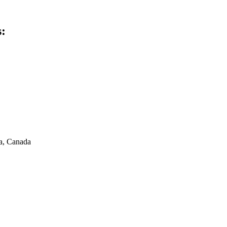
s:
a, Canada