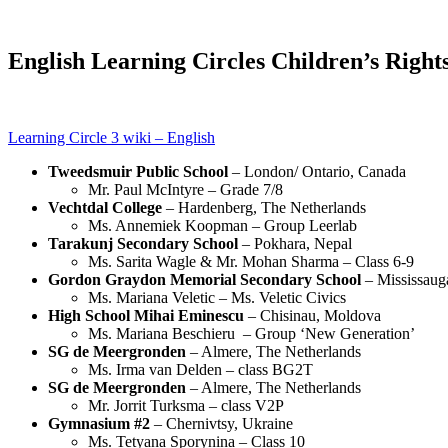
English Learning Circles Children’s Right
Learning Circle 3 wiki – English
Tweedsmuir Public School
– London/ Ontario, Canada
Mr. Paul McIntyre – Grade 7/8
Vechtdal College
– Hardenberg, The Netherlands
Ms. Annemiek Koopman – Group Leerlab
Tarakunj Secondary School
– Pokhara, Nepal
Ms. Sarita Wagle & Mr. Mohan Sharma – Class 6-9
Gordon Graydon Memorial Secondary School
– Mississaug
Ms. Mariana Veletic – Ms. Veletic Civics
High School Mihai Eminescu
– Chisinau, Moldova
Ms. Mariana Beschieru – Group ‘New Generation’
SG de Meergronden
– Almere, The Netherlands
Ms. Irma van Delden – class BG2T
SG de Meergronden
– Almere, The Netherlands
Mr. Jorrit Turksma – class V2P
Gymnasium #2
– Chernivtsy, Ukraine
Ms. Tetyana Sporynina – Class 10