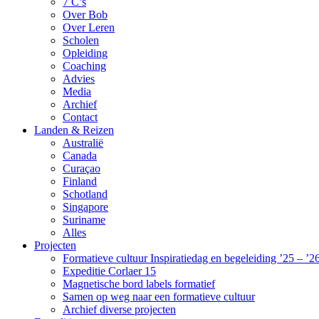
7 C’s
Over Bob
Over Leren
Scholen
Opleiding
Coaching
Advies
Media
Archief
Contact
Landen & Reizen
Australië
Canada
Curaçao
Finland
Schotland
Singapore
Suriname
Alles
Projecten
Formatieve cultuur Inspiratiedag en begeleiding ’25 – ’2
Expeditie Corlaer 15
Magnetische bord labels formatief
Samen op weg naar een formatieve cultuur
Archief diverse projecten