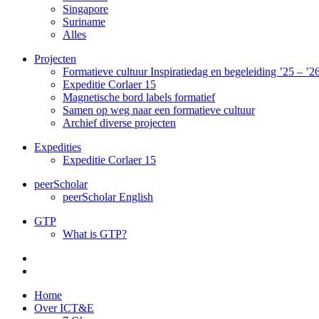
Singapore
Suriname
Alles
Projecten
Formatieve cultuur Inspiratiedag en begeleiding ’25 – ’2
Expeditie Corlaer 15
Magnetische bord labels formatief
Samen op weg naar een formatieve cultuur
Archief diverse projecten
Expedities
Expeditie Corlaer 15
peerScholar
peerScholar English
GTP
What is GTP?
Home
Over ICT&E