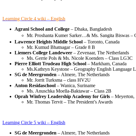
Learning Circle 4 wiki – English
Agrani School and College
– Dhaka, Bangladesh
Mr. Proshanta Kumer Sarker…& Ms. Sangita Biswas – C
Lawrence Heights Middle School
– Toronto, Canada
Mr. Kumud Bhatnagar – Grade 8 B
Liemers College Landeweer
– Zevenaar, The Netherlands
Ms. Gerrie Pols & Ms. Nicole Koenders – Class LG3C
Pierre Elliott Trudeau High School
– Markham, Canada
Ms.Kathryn Keystone – Geography English Language L
SG de Meergronden
– Almere, The Netherlands
Mr. Jorrit Turksma – class HV2U
Anton Residaschool
– Wanica, Suriname
Ms. Anuschka Moella-Baktawar – Class 2B
Oprah Winfrey Leadership Academy for Girls
– Meyerton, 
Mr. Thomas Tervit – The President’s Awards
Learning Circle 5 wiki – English
SG de Meergronden
– Almere, The Netherlands