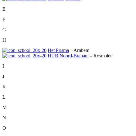
E
F
G
H
Het Prisma
– Arnhem
HUB Noord-Brabant
– Rosmalen
I
J
K
L
M
N
O