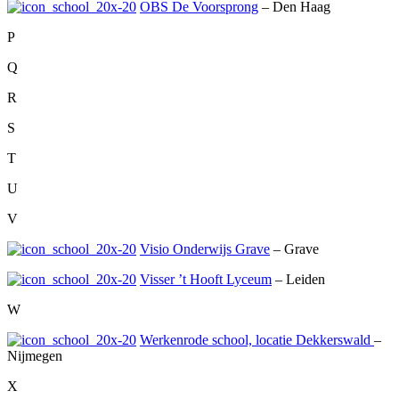
OBS De Voorsprong
– Den Haag
P
Q
R
S
T
U
V
Visio Onderwijs Grave
– Grave
Visser ’t Hooft Lyceum
– Leiden
W
Werkenrode school, locatie Dekkerswald
–
Nijmegen
X