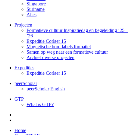
Singapore
Suriname
Alles
Projecten
Formatieve cultuur Inspiratiedag en begeleiding ’25 –
’26
Expeditie Corlaer 15
Magnetische bord labels formatief
Samen op weg naar een formatieve cultuur
Archief diverse projecten
Expedities
Expeditie Corlaer 15
peerScholar
peerScholar English
GTP
What is GTP?
Home