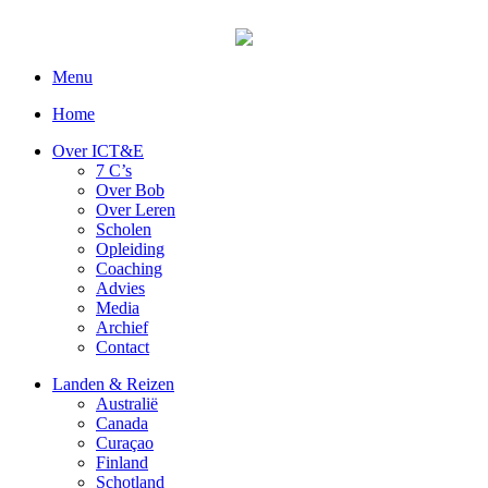
Menu
Home
Over ICT&E
7 C’s
Over Bob
Over Leren
Scholen
Opleiding
Coaching
Advies
Media
Archief
Contact
Landen & Reizen
Australië
Canada
Curaçao
Finland
Schotland