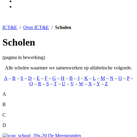
ICT&E
/
Over ICT&E
/
Scholen
Scholen
(pagina in bewerking)
Alle scholen waarmee we samenwerken op alfabetische volgorde.
A
–
B
–
S
–
D
–
E
–
F
–
G
–
H
–
B
–
J
–
K
–
L
–
M
–
N
–
O
–
P
–
Q
–
R
–
S
–
T
–
U
–
V
–
W
–
X
–
Y
–
Z
A
B
C
D
De Meergronden