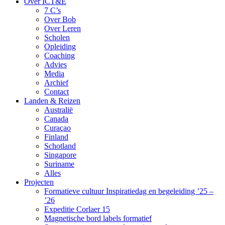
Over ICT&E
7 C’s
Over Bob
Over Leren
Scholen
Opleiding
Coaching
Advies
Media
Archief
Contact
Landen & Reizen
Australië
Canada
Curaçao
Finland
Schotland
Singapore
Suriname
Alles
Projecten
Formatieve cultuur Inspiratiedag en begeleiding ’25 –
’26
Expeditie Corlaer 15
Magnetische bord labels formatief