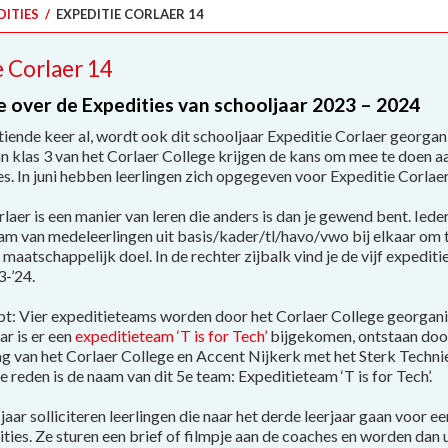
DITIES
/
EXPEDITIE CORLAER 14
e Corlaer 14
e over de Expedities van schooljaar 2023 – 2024
iende keer al, wordt ook dit schooljaar Expeditie Corlaer georgan
n klas 3 van het Corlaer College krijgen de kans om mee te doen a
es. In juni hebben leerlingen zich opgegeven voor Expeditie Corlaer
laer is een manier van leren die anders is dan je gewend bent. Ie
eam van medeleerlingen uit basis/kader/tl/havo/vwo bij elkaar om
maatschappelijk doel. In de rechter zijbalk vind je de vijf expediti
3-’24.
opt: Vier expeditieteams worden door het Corlaer College georgani
ar is er een
expeditieteam ‘T is for Tech’
bijgekomen, ontstaan doo
 van het Corlaer College en Accent Nijkerk met het Sterk Techn
 reden is de naam van dit 5e team: Expeditieteam ‘T is for Tech’.
 jaar solliciteren leerlingen die naar het derde leerjaar gaan voor ee
ties. Ze sturen een brief of filmpje aan de coaches en worden dan