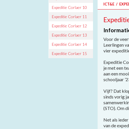
ICT&E
/
EXPE
Archief
Expeditie Corlaer 10
Contact
Expeditie Corlaer 11
Expediti
Expeditie Corlaer 12
Informati
Expeditie Corlaer 13
Voor de veert
Expeditie Corlaer 14
Leerlingen va
vier expediti
Expeditie Corlaer 15
Expeditie Cor
je met een t
aan een mooi 
schooljaar ’2
Vijf? Dat kl
sinds vorig ja
samenwerking
(STO). Om die
Net als ieder
van de expedi