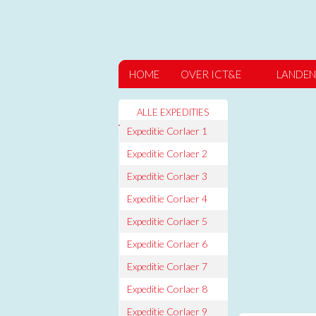
HOME
OVER ICT&E
LANDEN
7 C’s
Au
ALLE EXPEDITIES
Over Bob
C
Expeditie Corlaer 1
Expeditie Corlaer 2
Over Leren
C
Expeditie Corlaer 3
Scholen
F
Expeditie Corlaer 4
Opleiding
Sc
Expeditie Corlaer 5
Coaching
Si
Expeditie Corlaer 6
Expeditie Corlaer 7
Advies
S
Expeditie Corlaer 8
Media
Expeditie Corlaer 9