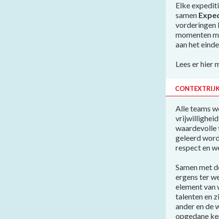
Elke expedit
samen
Exped
vorderingen b
momenten met
aan het einde
Lees er hier m
CONTEXTRIJK
Alle teams 
vrijwillighe
waardevolle 
geleerd wordt
respect en w
Samen met de
ergens ter w
element van w
talenten en z
ander en de 
opgedane ken