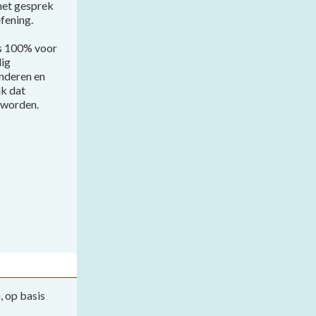
 het gesprek
efening.
ns 100% voor
lig
anderen en
jk dat
n worden.
, op basis