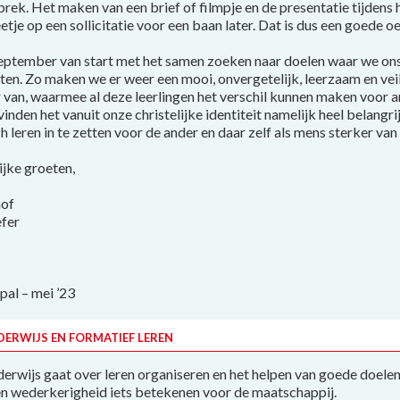
rek. Het maken van een brief of filmpje en de presentatie tijdens
beetje op een sollicitatie voor een baan later. Dat is dus een goede o
eptember van start met het samen zoeken naar doelen waar we o
ten. Zo maken we er weer een mooi, onvergetelijk, leerzaam en vei
r van, waarmee al deze leerlingen het verschil kunnen maken voor 
vinden het vanuit onze christelijke identiteit namelijk heel belangri
ch leren in te zetten voor de ander en daar zelf als mens sterker va
ijke groeten,
hof
fer
pal – mei ’23
DERWIJS EN FORMATIEF LEREN
erwijs gaat over leren organiseren en het helpen van goede doelen
en wederkerigheid iets betekenen voor de maatschappij.