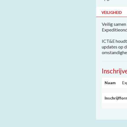
VEILIGHEID
Veilig samen 
Expeditieond
ICT&E houdt 
updates op 
omstandighed
Inschrijv
Naam
Ex
Inschrijffor