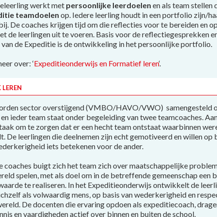
ieleerling werkt met
persoonlijke leerdoelen
en als team stellen 
itie teamdoelen
op. Iedere leerling houdt in een portfolio zijn/ha
ij. De coaches krijgen tijd om die reflecties voor te bereiden en o
 de leerlingen uit te voeren. Basis voor de reflectiegesprekken en
 van de Expeditie is de ontwikkeling in het persoonlijke portfolio.
eer over: ‘
Expeditieonderwijs en Formatief leren
‘.
 LEREN
worden sector overstijgend (VMBO/HAVO/VWO) samengesteld op
id en ieder team staat onder begeleiding van twee teamcoaches. Aa
taak om te zorgen dat er een hecht team ontstaat waarbinnen wer
. De leerlingen die deelnemen zijn echt gemotiveerd en willen op 
ederkerigheid iets betekenen voor de ander.
 coaches buigt zich het team zich over maatschappelijke problem
ereld spelen, met als doel om in de betreffende gemeenschap een b
aarde te realiseren. In het Expeditieonderwijs ontwikkelt de leerli
ichzelf als volwaardig mens, op basis van wederkerigheid en respe
wereld. De docenten die ervaring opdoen als expeditiecoach, drage
nis en vaardigheden actief over binnen en buiten de school.