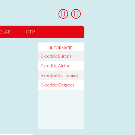
OLAR
GTP
5 – ’26
r English
What is GTP?
INFORMATIE
Expeditie Europa
Expeditie Afrika
Expeditie Surfproject
Expeditie Oeganda