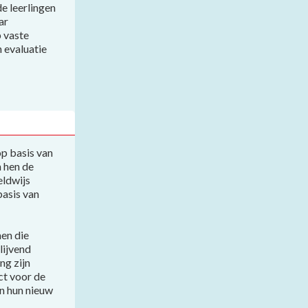
de leerlingen
ar
p vaste
 evaluatie
 basis van
n hen de
eldwijs
basis van
en die
lijvend
ng zijn
ct voor de
n hun nieuw