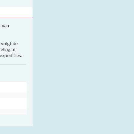
t van
 volgt de
eling of
expedities.