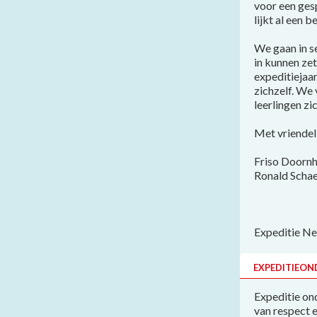
voor een gesp
lijkt al een 
We gaan in s
in kunnen zet
expeditiejaa
zichzelf. We 
leerlingen zi
Met vriendel
Friso Doorn
Ronald Schae
Expeditie Ne
EXPEDITIEON
Expeditie ond
van respect 