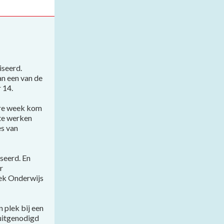
iseerd.
an een van de
 14.
dere week kom
 te werken
es van
seerd. En
r
iek Onderwijs
n plek bij een
 uitgenodigd