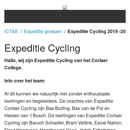
Home
ICT&E
/
Expeditie groepen
/
Expeditie Cycling 2019 -20
Over ICT&E
Expeditie Cycling
Landen & Reizen
Hallo, wij zijn Expeditie Cycling van het Corlaer
College.
Projecten
Info over het team:
Expedities
Al dit kunnen we natuurlijk niet zonder enthousiaste
peerScholar
leerlingen en begeleiders. De coaches van Expeditie
GTP
Corlaer Cycling zijn Bas Buiting, Bas van de Pol en
Heleen van ‘t Bosch. De leerlingen van Expeditie Corlaer
Cycling zijn Baruch Schaefer, Bram Veltink, Esmé Nahon,
Fleur Hogeveen, Harmke van Veen, Jorick Schotsman,