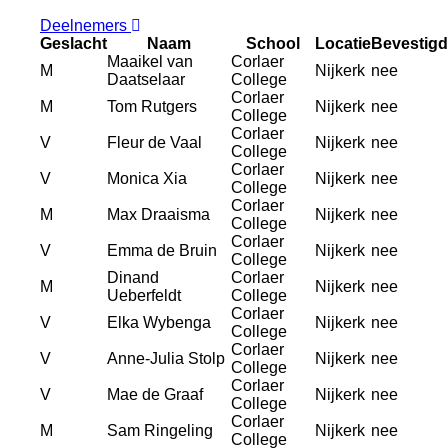
Deelnemers
Geslacht
Naam
School
Locatie
Bevestigd
Maaikel van
Corlaer
M
Nijkerk
nee
Daatselaar
College
Corlaer
M
Tom Rutgers
Nijkerk
nee
College
Corlaer
V
Fleur de Vaal
Nijkerk
nee
College
Corlaer
V
Monica Xia
Nijkerk
nee
College
Corlaer
M
Max Draaisma
Nijkerk
nee
College
Corlaer
V
Emma de Bruin
Nijkerk
nee
College
Dinand
Corlaer
M
Nijkerk
nee
Ueberfeldt
College
Corlaer
V
Elka Wybenga
Nijkerk
nee
College
Corlaer
V
Anne-Julia Stolp
Nijkerk
nee
College
Corlaer
V
Mae de Graaf
Nijkerk
nee
College
Corlaer
M
Sam Ringeling
Nijkerk
nee
College