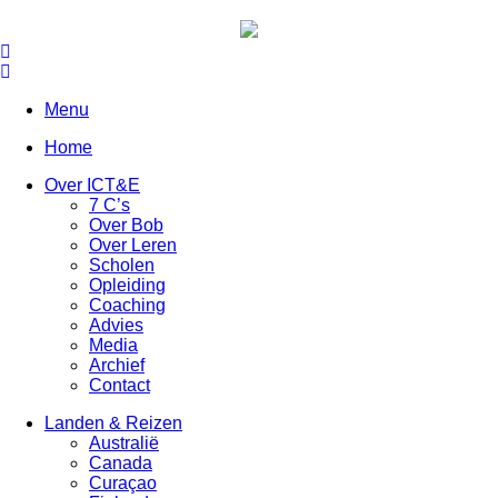
Menu
Home
Over ICT&E
7 C’s
Over Bob
Over Leren
Scholen
Opleiding
Coaching
Advies
Media
Archief
Contact
Landen & Reizen
Australië
Canada
Curaçao