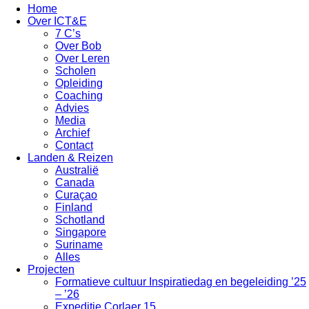
Home
Over ICT&E
7 C’s
Over Bob
Over Leren
Scholen
Opleiding
Coaching
Advies
Media
Archief
Contact
Landen & Reizen
Australië
Canada
Curaçao
Finland
Schotland
Singapore
Suriname
Alles
Projecten
Formatieve cultuur Inspiratiedag en begeleiding ’25
– ’26
Expeditie Corlaer 15