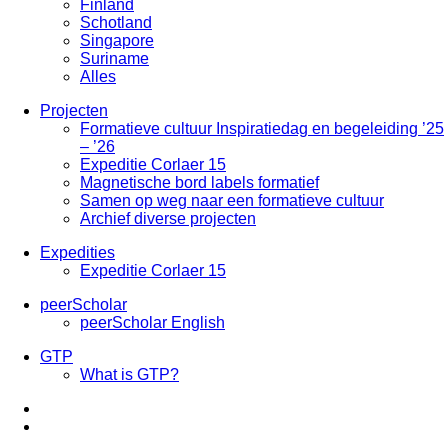
Finland
Schotland
Singapore
Suriname
Alles
Projecten
Formatieve cultuur Inspiratiedag en begeleiding ’25
– ’26
Expeditie Corlaer 15
Magnetische bord labels formatief
Samen op weg naar een formatieve cultuur
Archief diverse projecten
Expedities
Expeditie Corlaer 15
peerScholar
peerScholar English
GTP
What is GTP?