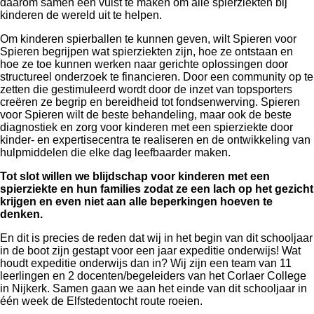
daarom samen een vuist te maken om alle spierziekten bij
kinderen de wereld uit te helpen.
Om kinderen spierballen te kunnen geven, wilt Spieren voor
Spieren begrijpen wat spierziekten zijn, hoe ze ontstaan en
hoe ze toe kunnen werken naar gerichte oplossingen door
structureel onderzoek te financieren. Door een community op te
zetten die gestimuleerd wordt door de inzet van topsporters
creëren ze begrip en bereidheid tot fondsenwerving. Spieren
voor Spieren wilt de beste behandeling, maar ook de beste
diagnostiek en zorg voor kinderen met een spierziekte door
kinder- en expertisecentra te realiseren en de ontwikkeling van
hulpmiddelen die elke dag leefbaarder maken.
Tot slot willen we blijdschap voor kinderen met een
spierziekte en hun families zodat ze een lach op het gezicht
krijgen en even niet aan alle beperkingen hoeven te
denken.
En dit is precies de reden dat wij in het begin van dit schooljaar
in de boot zijn gestapt voor een jaar expeditie onderwijs! Wat
houdt expeditie onderwijs dan in? Wij zijn een team van 11
leerlingen en 2 docenten/begeleiders van het Corlaer College
in Nijkerk. Samen gaan we aan het einde van dit schooljaar in
één week de Elfstedentocht route roeien.