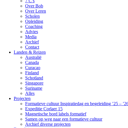
7 C’s
Over Bob
Over Leren
Scholen
Opleiding
Coaching
Advies
Media
Archief
Contact
Landen & Reizen
Australië
Canada
Curaçao
Finland
Schotland
Singapore
Suriname
Alles
Projecten
Formatieve cultuur Inspiratiedag en begeleiding ’25 – ’2
Expeditie Corlaer 15
Magnetische bord labels formatief
Samen op weg naar een formatieve cultuur
Archief diverse projecten