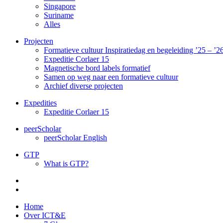
Singapore
Suriname
Alles
Projecten
Formatieve cultuur Inspiratiedag en begeleiding ’25 – ’2
Expeditie Corlaer 15
Magnetische bord labels formatief
Samen op weg naar een formatieve cultuur
Archief diverse projecten
Expedities
Expeditie Corlaer 15
peerScholar
peerScholar English
GTP
What is GTP?
Home
Over ICT&E