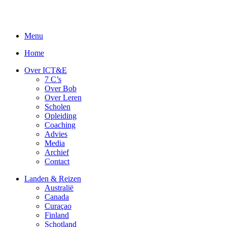
Menu
Home
Over ICT&E
7 C’s
Over Bob
Over Leren
Scholen
Opleiding
Coaching
Advies
Media
Archief
Contact
Landen & Reizen
Australië
Canada
Curaçao
Finland
Schotland