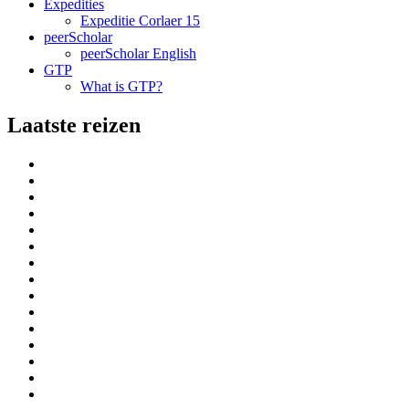
Expedities
Expeditie Corlaer 15
peerScholar
peerScholar English
GTP
What is GTP?
Laatste reizen