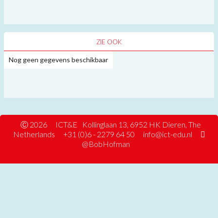
ZIE OOK
Nog geen gegevens beschikbaar
Ⓒ 2026
ICT&E
Kollinglaan 13, 6952 HK Dieren, The
Netherlands
+31 (0)6 - 2279 64 50
info@ict-edu.nl
@BobHofman