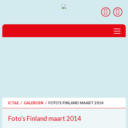
Home
Over ICT&E
Landen & Reizen
Projecten
Expedities
ICT&E
/
GALERIJEN
/
FOTO’S FINLAND MAART 2014
peerScholar
Foto’s Finland maart 2014
GTP