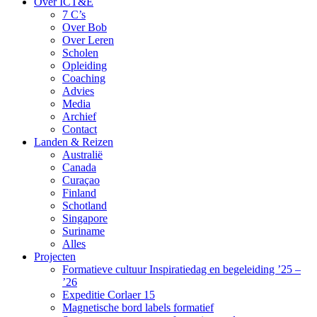
Over ICT&E
7 C’s
Over Bob
Over Leren
Scholen
Opleiding
Coaching
Advies
Media
Archief
Contact
Landen & Reizen
Australië
Canada
Curaçao
Finland
Schotland
Singapore
Suriname
Alles
Projecten
Formatieve cultuur Inspiratiedag en begeleiding ’25 –
’26
Expeditie Corlaer 15
Magnetische bord labels formatief