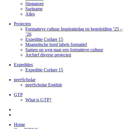
Singapore
Suriname
Alles
Projecten
Formatieve cultuur Inspiratiedag en begeleiding ’25 –
’26
Expeditie Corlaer 15
Magnetische bord labels formatief
Samen op weg naar een formatieve cultuur
Archief diverse projecten
Expedities
Expeditie Corlaer 15
peerScholar
peerScholar English
GTP
What is GTP?
Home