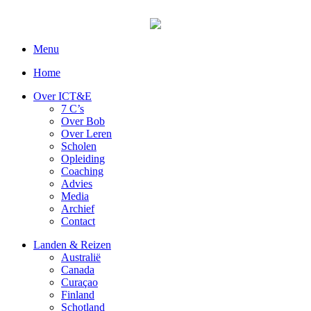
Menu
Home
Over ICT&E
7 C’s
Over Bob
Over Leren
Scholen
Opleiding
Coaching
Advies
Media
Archief
Contact
Landen & Reizen
Australië
Canada
Curaçao
Finland
Schotland