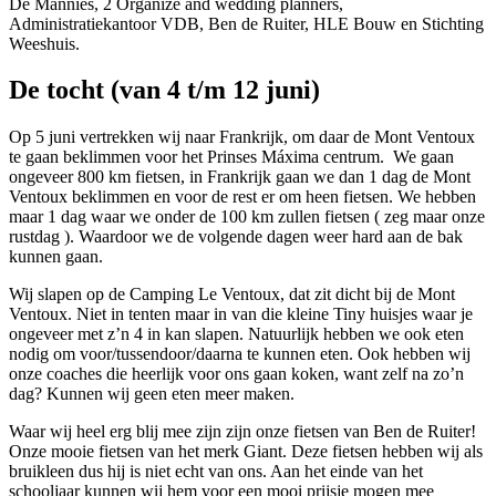
De Mannies, 2 Organize and wedding planners,
Administratiekantoor VDB, Ben de Ruiter, HLE Bouw en Stichting
Weeshuis.
De tocht (van 4 t/m 12 juni)
Op 5 juni vertrekken wij naar Frankrijk, om daar de Mont Ventoux
te gaan beklimmen voor het Prinses Máxima centrum. We gaan
ongeveer 800 km fietsen, in Frankrijk gaan we dan 1 dag de Mont
Ventoux beklimmen en voor de rest er om heen fietsen. We hebben
maar 1 dag waar we onder de 100 km zullen fietsen ( zeg maar onze
rustdag ). Waardoor we de volgende dagen weer hard aan de bak
kunnen gaan.
Wij slapen op de Camping Le Ventoux, dat zit dicht bij de Mont
Ventoux. Niet in tenten maar in van die kleine Tiny huisjes waar je
ongeveer met z’n 4 in kan slapen. Natuurlijk hebben we ook eten
nodig om voor/tussendoor/daarna te kunnen eten. Ook hebben wij
onze coaches die heerlijk voor ons gaan koken, want zelf na zo’n
dag? Kunnen wij geen eten meer maken.
Waar wij heel erg blij mee zijn zijn onze fietsen van Ben de Ruiter!
Onze mooie fietsen van het merk Giant. Deze fietsen hebben wij als
bruikleen dus hij is niet echt van ons. Aan het einde van het
schooljaar kunnen wij hem voor een mooi prijsje mogen mee