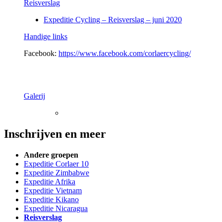
Reisverslag
Expeditie Cycling – Reisverslag – juni 2020
Handige links
Facebook:
https://www.facebook.com/corlaercycling/
Galerij
Inschrijven en meer
Andere groepen
Expeditie Corlaer 10
Expeditie Zimbabwe
Expeditie Afrika
Expeditie Vietnam
Expeditie Kikano
Expeditie Nicaragua
Reisverslag