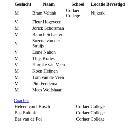
Geslacht
Naam
School
Locatie
Bevestigd
Corlaer
M
Bram Veltink
Nijkerk
College
V
Fleur Hogeveen
M
Jorick Schotsman
M
Baruch Schaefer
Suzette van der
V
Struijs
V
Esme Nahon
M
Thijs Kortes
V
Harmke van Veen
M
Koen Heijnen
M
Tom van de Veen
M
Pim Feddema
M
Mees Wolfshaar
Coaches
Heleen van t Bosch
Corlaer College
Bas Buitink
Corlaer College
Bas van de Pol
Corlaer College