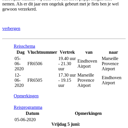
nemen. Als er dit jaar een ongeluk gebeurt met je fiets ben je wel
gewoon verzekerd.
verbergen
Reisschema
Dag
Vluchtnummer
Vertrek
van
naar
05-
19.40 uur
Marseille
Eindhoven
06-
FR6506
- 21.30
Provence
Airport
2020
uur
Airport
12-
17.30 uur
Marseille
Eindhoven
06-
FR6505
- 19.15
Provence
Airport
2020
uur
Airport
Opmerkingen
Reisprogramma
Datum
Opmerkingen
05-06-2020
Vrijdag 5 juni: