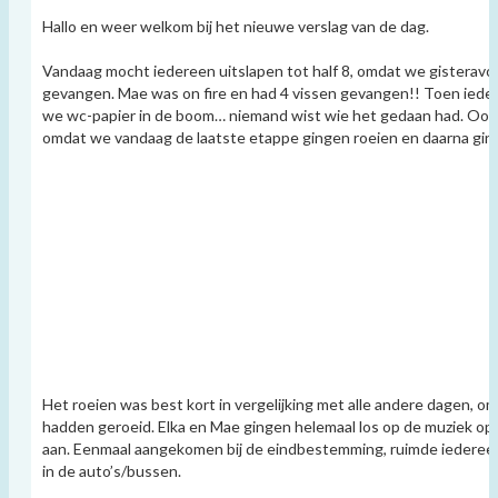
Hallo en weer welkom bij het nieuwe verslag van de dag.
Vandaag mocht iedereen uitslapen tot half 8, omdat we gisteravon
gevangen. Mae was on fire en had 4 vissen gevangen!! Toen ie
we wc-papier in de boom… niemand wist wie het gedaan had. Ook
omdat we vandaag de laatste etappe gingen roeien en daarna gin
Het roeien was best kort in vergelijking met alle andere dagen, o
hadden geroeid. Elka en Mae gingen helemaal los op de muziek op
aan. Eenmaal aangekomen bij de eindbestemming, ruimde iedereen 
in de auto’s/bussen.