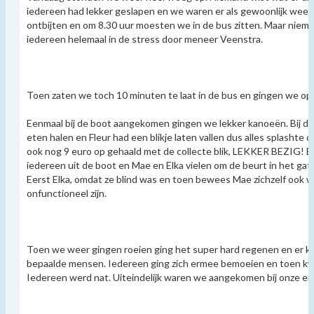
iedereen had lekker geslapen en we waren er als gewoonlijk weer 
ontbijten en om 8.30 uur moesten we in de bus zitten. Maar nieman
iedereen helemaal in de stress door meneer Veenstra.
Toen zaten we toch 10 minuten te laat in de bus en gingen we op
Eenmaal bij de boot aangekomen gingen we lekker kanoeën. Bij de 
eten halen en Fleur had een blikje laten vallen dus alles splashte
ook nog 9 euro op gehaald met de collecte blik, LEKKER BEZIG! B
iedereen uit de boot en Mae en Elka vielen om de beurt in het gat
Eerst Elka, omdat ze blind was en toen bewees Mae zichzelf ook 
onfunctioneel zijn.
Toen we weer gingen roeien ging het super hard regenen en er k
bepaalde mensen. Iedereen ging zich ermee bemoeien en toen k
Iedereen werd nat. Uiteindelijk waren we aangekomen bij onze e