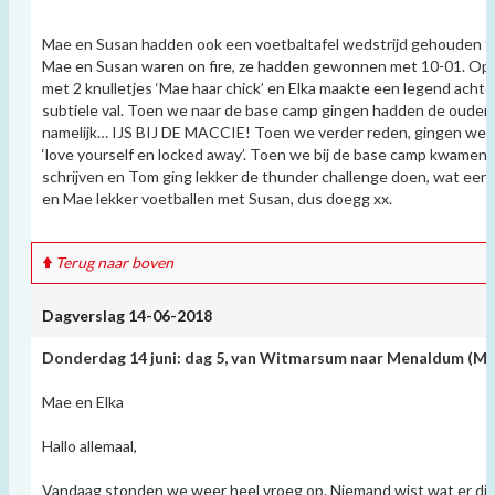
Mae en Susan hadden ook een voetbaltafel wedstrijd gehouden 
Mae en Susan waren on fire, ze hadden gewonnen met 10-01. Op
met 2 knulletjes ‘Mae haar chick’ en Elka maakte een legend achter
subtiele val. Toen we naar de base camp gingen hadden de ouders
namelijk… IJS BIJ DE MACCIE! Toen we verder reden, gingen we 
‘love yourself en locked away’. Toen we bij de base camp kwamen 
schrijven en Tom ging lekker de thunder challenge doen, wat een k
en Mae lekker voetballen met Susan, dus doegg xx.
Terug naar boven
Dagverslag 14-06-2018
Donderdag 14 juni: dag 5,
van Witmarsum naar Menaldum
(Me
Mae en Elka
Hallo allemaal,
Vandaag stonden we weer heel vroeg op. Niemand wist wat er di