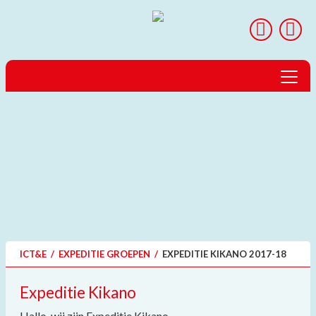
Home
Over ICT&E
Landen & Reizen
Projecten
Expedities
ICT&E
/
EXPEDITIE GROEPEN
/
EXPEDITIE KIKANO 2017-18
peerScholar
Expeditie Kikano
GTP
Hallo, wij zijn Expeditie Kikano.