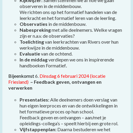
Kijkwijzer:
Samen stemmen we af hoe we gaan
observeren in de middenbouw.
We richten ons op het formatief handelen van de
leerkracht en het formatief leren van de leerling.
Observaties
in de middenbouw.
Nabespreking
met alle deelnemers. Welke vragen
zijn er n.a.v. de observaties?
Toelichting
van leerkrachten van Rivers over hun
werkwijze in de middenbouw.
Evaluatie
van de ochtend.
In de middag
verdiepen we ons in inspirerende
handboeken Formatief
.
Bijeenkomst
6.
Dinsdag 6 februari 2024 (locatie
Friesland)
– Feedback geven, ontvangen en
verwerken
Presentaties:
Alle deelnemers doen verslag van
hun eigen leerproces en van de ontwikkelingen in
het formatieve proces op hun school.
Feedback geven en ontvangen – aan/met je
opleidings-collega’s – speelt hierbij een grote rol.
Vijfstappenplan:
Daarna bestuderen we het