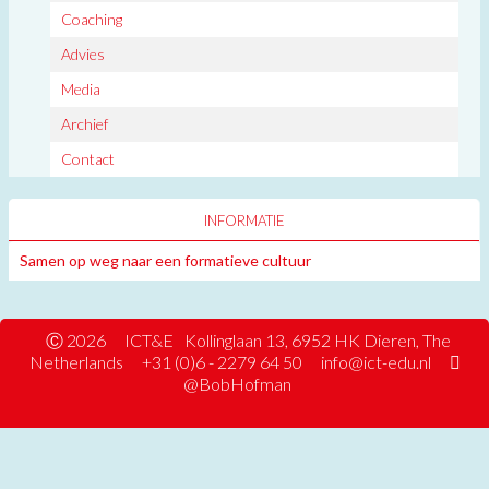
Coaching
Advies
Media
Archief
Contact
INFORMATIE
Samen op weg naar een formatieve cultuur
Ⓒ 2026
ICT&E
Kollinglaan 13, 6952 HK Dieren, The
Netherlands
+31 (0)6 - 2279 64 50
info@ict-edu.nl
@BobHofman