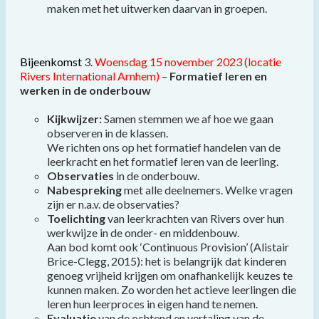
maken met het uitwerken daarvan in groepen.
Bijeenkomst
3.
Woensdag 15 november 2023 (locatie
Rivers International Arnhem)
–
Formatief leren en
werken in de onderbouw
Kijkwijzer:
Samen stemmen we af hoe we gaan
observeren in de klassen.
We richten ons op het formatief handelen van de
leerkracht en het formatief leren van de leerling.
Observaties
in de onderbouw.
Nabespreking
met alle deelnemers. Welke vragen
zijn er n.a.v. de observaties?
Toelichting
van leerkrachten van Rivers over hun
werkwijze in de onder- en middenbouw.
Aan bod komt ook ‘Continuous Provision’ (Alistair
Brice-Clegg, 2015): het is belangrijk dat kinderen
genoeg vrijheid krijgen om onafhankelijk keuzes te
kunnen maken. Zo worden het actieve leerlingen die
leren hun leerproces in eigen hand te nemen.
Evaluatie
van de ochtend en vertaling van de