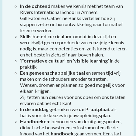
In de ochtend
maken we kennis met het team van
Rivers International School in Arnhem.
Gill Eaton en Catherine Banks vertellen hoe zij
stappen zetten in hun ontwikkeling naar formatief
leren en werken.
Skills based curriculum
, omdat in deze tijd en
wereldwijd geen reproductie van eenzijdige kennis
nodig is, maar competenties om zelfsturend te leren
en het beste in zichzelf naar boven halen.
‘Formatieve cultuur’ en ‘visible learning’
in de
praktijk
Een
gemeenschappelijke taal
en samen t
ijd vrij
maken om de schouders eronder te zetten.
Wensen, dromen en plannen zo goed mogelijk voor
elkaar krijgen.
Zij zetten hun deuren voor ons open om ons te laten
ervaren dat het echt kan!
In de middag
gebruiken we
de Praatplaat
als
basis voor de keuzes in jouw opleidingsplan.
Handboeken:
benoemen van de uitgangspunten,
didactische bouwstenen en instrumenten die de
inhoud van het
handboek
gaan vormen. Een start