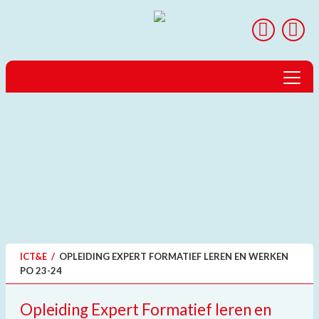
Home
Over ICT&E
Landen & Reizen
Projecten
Expedities
ICT&E
/
OPLEIDING EXPERT FORMATIEF LEREN EN WERKEN
peerScholar
PO 23-24
GTP
Opleiding Expert Formatief leren en