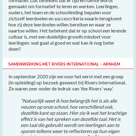
formatief. Dat betekent dat er tijd en ruimte wordt
gemaakt om formatief te leren en werken. Leerlingen,
ouders, het team en de schoolleiding bepalen voor
zichzelf leerdoelen en succescriteria waarin terugkomt
hoe zij deze leerdoelen willen bereiken en waar ze
naartoe willen. Het betekent dat er op school een lerende
cultuur is, met een duidelijke growth mindset voor
leerlingen: wat gaat al goed en wat kan ik nog beter
doen?
SAMENWERKING MET RIVERS INTERNATIONAL – ARNHEM
In september 2020 zijn we voor het eerst met een groep
(in opleiding) op bezoek geweest bij Rivers International.
Ze waren zeer onder de indruk van ‘the Rivers’ way’.
“Natuurlijk weet ik hoe belangrijk het is als alle
neuzen op onze school, hoe verschillend ook,
dezelfde kant op staan. Hier zie ik wat het krachtige
effect is van het spreken van dezelfde taal. Het is
een taal die gebruikt wordt om leerlingen aan te
sporen telkens weer te reflecteren op hun eigen