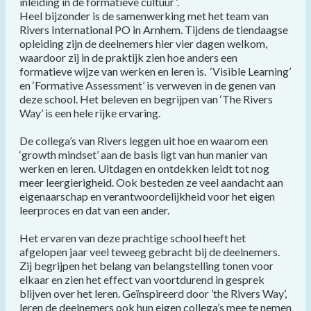
inleiding in de formatieve cultuur ‘.
Heel bijzonder is de samenwerking met het team van
Rivers International PO in Arnhem. Tijdens de tiendaagse
opleiding zijn de deelnemers hier vier dagen welkom,
waardoor zij in de praktijk zien hoe anders een
formatieve wijze van werken en leren is. ‘Visible Learning’
en ‘Formative Assessment’ is verweven in de genen van
deze school. Het beleven en begrijpen van ‘The Rivers
Way’ is een hele rijke ervaring.
De collega’s van Rivers leggen uit hoe en waarom een
‘growth mindset’ aan de basis ligt van hun manier van
werken en leren. Uitdagen en ontdekken leidt tot nog
meer leergierigheid. Ook besteden ze veel aandacht aan
eigenaarschap en verantwoordelijkheid voor het eigen
leerproces en dat van een ander.
Het ervaren van deze prachtige school heeft het
afgelopen jaar veel teweeg gebracht bij de deelnemers.
Zij begrijpen het belang van belangstelling tonen voor
elkaar en zien het effect van voortdurend in gesprek
blijven over het leren. Geïnspireerd door ’the Rivers Way’,
leren de deelnemers ook hun eigen collega’s mee te nemen