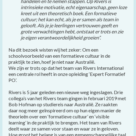
handelen en te nemen stappen. Op Rivers is
intrinsieke motivatie, echt eigenaarschap, geen loze
kreet uit een theoretisch boek. Een formatieve
cultuur; het kan echt, als je er samen als team in
gelooft. Als je je leerlingen vertrouwen geeft en
grote verwachtingen hebt, ontstaat er trots en zie
je eigen verantwoordelijkheid groeien”.
Na dit bezoek wisten wij het zeker: Om een
schoolvoorbeeld van een formatieve cultuur in de
praktijk te zien, hoef je niet naar Australië.
We zijn er trots op dat het team van Rivers International
een centrale rol heeft in onze opleiding ‘Expert Formatief
PO’.
Rivers is 5 jaar geleden een nieuwe weg ingeslagen. Drie
collega’s van het Rivers team gingen in februari 2019 met
Bob Hofman op studiereis naar Australië. Ze raakten
daar nog meer geïnspireerd om op hun eigen manier de
theorieën over een ‘formatieve cultuur’ en ‘visible
learning’ in de praktijk te brengen. Het team van Rivers
deelt waar ze samen voor staan en waar ze in geloven.
Hoe groot het belang is van een gemeenschappelijke taal